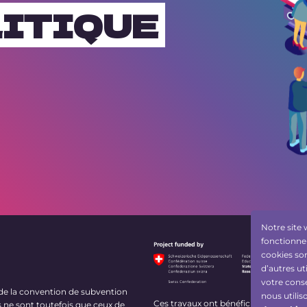
ITIQUE
Notre site 
fonctionnem
cookies son
d’autres ut
votre cons
 la convention de subvention
nous utilis
Ces travaux ont bénéficié d’un finan
 ne sont toutefois que ceux de