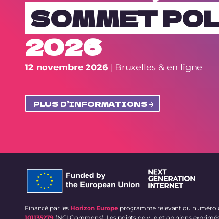
SOMMET POL
2026
12 novembre 2026
| Bruxelles & en ligne
PLUS D’INFORMATIONS
Financé par les
Horizon Europe
programme relevant du numéro de
101135279
(NGI Commons). Les points de vue et opinions exprimés