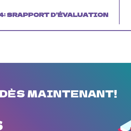
4
: S
RAPPORT D’ÉVALUATION
 DÈS MAINTENANT!
S