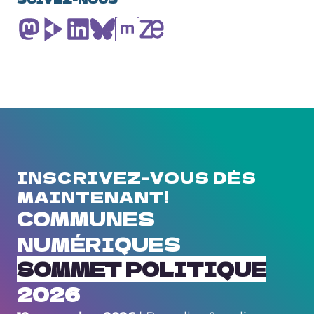
SOUVERAINETÉ
TECHNOLOGIQUE
DE
L’EUROPE:
POINTS
DE
VUE
DE
LA
COMMUNAUTÉ
DES
COMMUNES
DE
NGI
INSCRIVEZ-VOUS DÈS
MAINTENANT!
COMMUNES
NUMÉRIQUES
SOMMET POLITIQUE
2026